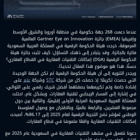
عندما دعمت 268 جهة حكومية في منطقة أوروبا والشرق الأوسط
وإفريقيا (EMEA) جائزة Gartner Eye on Innovation العالمية
المرموقة، خرجت هيئة الحكومة الرقمية في المملكة العربية السعودية
فائزة بالجائزة. وقد يتبادر إلى ذهنك التساؤل: كيف تثبت جائزة هيئة
الحكومة الرقمية (DGA) إمكانات التقنيات العقارية في القطاع العقاري؟
حسنًا، هذا هو موضوع هذا المقال تحديدًا.
ويجدر التنويه إلى أن هيئة الحكومة الرقمية لم تكن الجهة الوحيدة
التي حصدت تكريمًا؛ إذ حصلت كل من شركة
STC
وشركة
علم
على
إشادة خاصة وتم تكريمهما بصفتهما أفضل شريك رقمي على التوالي،
في إشارة إلى المسار الإيجابي لتقنية العقارات. وبشكل عام، احتلت
المملكة العربية السعودية المرتبة الأولى إقليميًا، والثانية بين دول
مجموعة العشرين، والرابعة عالميًا. وبالاقتران مع وصول المتوسط
الوطني لمؤشر نضج التجربة الرقمية لعام 2025 إلى 86.17%، أصبحت
إمكانات التقنيات العقارية واقعًا ملموسًا في قطاع العقارات.
دعونا نتعمق في مشهد التقنيات العقارية في السعودية عام 2025 مع