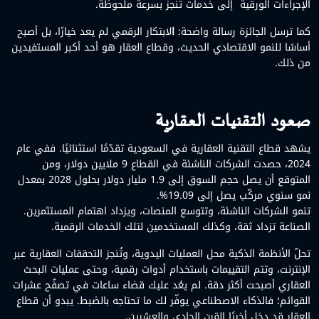
الإجراءات الورقية إلى خدمات تُنجز بسرعة ملحوظة.
كما ترسل الجائزة رسالة واضحة:
ا
لابتكار الرقمي لم يعد خيارًا، بل أصبح
أساسًا للنمو الاقتصادي الحديث، وقطاع العقار هو أحد أكبر المستفيدين
من ذلك.
صعود التقنيات العقارية
يشهد قطاع التقنية العقارية في السعودية تقدّمًا استثنائيًا. ففي عام
2024، حصدت الشركات الناشئة في القطاع 9 ملايين دولار، ومن
المتوقع أن يصل حجم السوق إلى 1.9 مليار دولار بحلول 2028 بمعدل
نمو سنوي مركّب يصل إلى 19.09%.
تنمو الشركات الناشئة، وتتوسع المنصات، ويزداد اهتمام المستثمرين.
الصناعة تزداد ثقة، وكذلك المستخدمين لتلك الخدمات الرقمية.
تحلّ الأنظمة الذكية محل العمليات اليدوية، وتُنجز التحققات العقارية عبر
الإنترنت، وتتم التقييمات باستخدام أدوات رقمية، وحتى عمليات البحث
العقاري أصبحت أكثر دقة. لم يعُد عليك قضاء ساعات في تصفّح عشرات
القوائم؛ فالذكاء الاصطناعي يوفّر لك ما تحتاجه بالضبط. يبدو أن قطاع
العقار قد دخل أخيرًا القرن الحادي والعشرين.