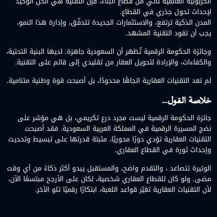
الكربونية العالمية تأتي من قطاع البناء، فإن التقنية هي الحل الوحيد
لإحداث تحول جذري في القطاع.
المدن الذكية ترتفع، والاستثمارات الجديدة تتدفّق، وإدارة هذا النمو،
يجب أن تقود التقنية المشهد.
وجائزة الحكومة الرقمية تُظهر أن السعودية جاهزة. لديها البنية التحتية،
والكفاءات، والإرادة لتحويل العقار من تقليدي إلى قائم على التقنية.
لم تعد التقنيات العقارية اتجاهًا محدودًا، بل أصبحت قوة وطنية متنامية.
خلاصة القول…
جائزة الحكومة الرقمية ليست مجرد درع تكريمي، بل هي مؤشر على
نضج المسيرة الرقمية في المملكة العربية السعودية. فقد أصبحت
التقنيات العقارية تؤدي دورًا محوريًا، مثبتة قدرتها على تبسيط وتحديث
وإحداث ثورة في القطاع العقاري.
الوتيرة تتصاعد ، والتقدم واضح، والمستقبل يبدو أكثر ذكاءً من أي وقت
مضى. ولو كان للقطاع العقاري شخصية، لكان على الأرجح مبتسمًا الآن،
لأن التقنيات العقارية تغيّر قواعد اللعبة، ابتكارًا رقميًا تلو الآخر.